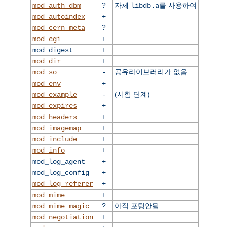
?
자체
를 사용하여
mod_auth_dbm
libdb.a
+
mod_autoindex
?
mod_cern_meta
+
mod_cgi
+
mod_digest
+
mod_dir
-
공유라이브러리가 없음
mod_so
+
mod_env
-
(시험 단계)
mod_example
+
mod_expires
+
mod_headers
+
mod_imagemap
+
mod_include
+
mod_info
+
mod_log_agent
+
mod_log_config
+
mod_log_referer
+
mod_mime
?
아직 포팅안됨
mod_mime_magic
+
mod_negotiation