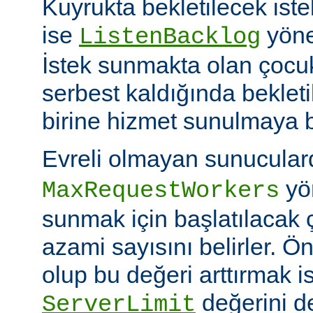
Kuyrukta bekletilecek iste
ise
yöner
ListenBacklog
İstek sunmakta olan çocuk
serbest kaldığında bekleti
birine hizmet sunulmaya b
Evreli olmayan sunucular
yön
MaxRequestWorkers
sunmak için başlatılacak 
azami sayısını belirler. Ö
olup bu değeri arttırmak i
değerini de
ServerLimit