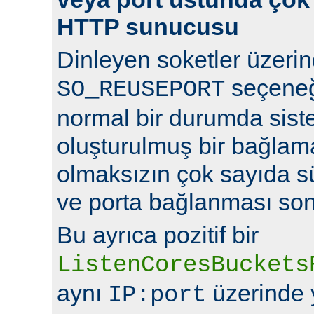
HTTP sunucusu
Dinleyen soketler üzeri
seçeneğ
SO_REUSEPORT
normal bir durumda sist
oluşturulmuş bir bağlam
olmaksızın çok sayıda s
ve porta bağlanması so
Bu ayrıca pozitif bir
ListenCoresBuckets
aynı
üzerinde y
IP:port