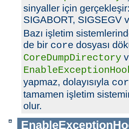
sinyaller için gerçekleş
SIGABORT, SIGSEGV v
Bazı işletim sistemlerin
de bir
dosyası dök
core
v
CoreDumpDirectory
EnableExceptionHoo
yapmaz, dolayısıyla
cor
tamamen işletim sistemin
olur.
EnableExceptionHo