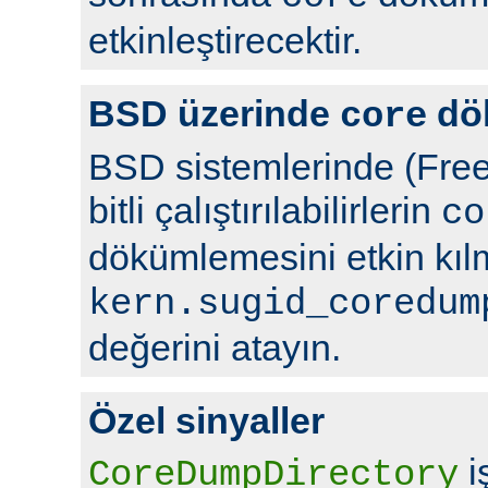
etkinleştirecektir.
BSD üzerinde
dö
core
BSD sistemlerinde (Free
bitli çalıştırılabilirlerin
co
dökümlemesini etkin kıl
kern.sugid_coredum
değerini atayın.
Özel sinyaller
i
CoreDumpDirectory