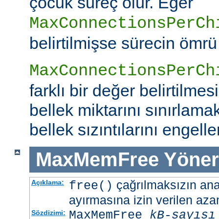
çocuk süreç ölür. Eğer
MaxConnectionsPerCh
belirtilmişse sürecin ömrü
MaxConnectionsPerCh
farklı bir değer belirtilme
bellek miktarını sınırlamak
bellek sızıntılarını engeller
MaxMemFree
Yöner
çağrılmaksızın ana 
Açıklama:
free()
ayırmasına izin verilen azam
MaxMemFree
kB-sayısı
Sözdizimi: