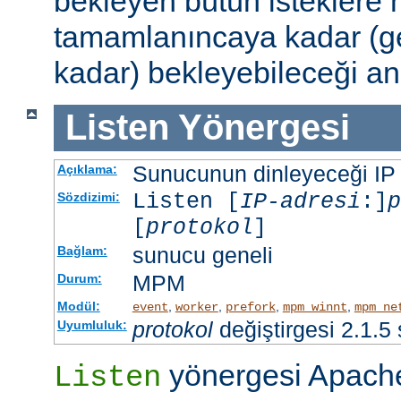
bekleyen bütün isteklere
tamamlanıncaya kadar (g
kadar) bekleyebileceği an
Listen
Yönergesi
Sunucunun dinleyeceği IP ad
Açıklama:
Listen [
IP-adresi
:]
p
Sözdizimi:
[
protokol
]
sunucu geneli
Bağlam:
MPM
Durum:
Modül:
,
,
,
,
event
worker
prefork
mpm_winnt
mpm_ne
protokol
değiştirgesi 2.1.5
Uyumluluk:
yönergesi Apache
Listen