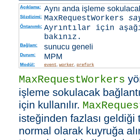
Aynı anda işleme sokulacak
Açıklama:
MaxRequestWorkers
sa
Sözdizimi:
Ayrıntılar için aşağ
Öntanımlı:
bakınız.
sunucu geneli
Bağlam:
MPM
Durum:
Modül:
,
,
event
worker
prefork
yö
MaxRequestWorkers
işleme sokulacak bağlantı
için kullanılır.
MaxReques
isteğinden fazlası geldiği 
normal olarak kuyruğa alını