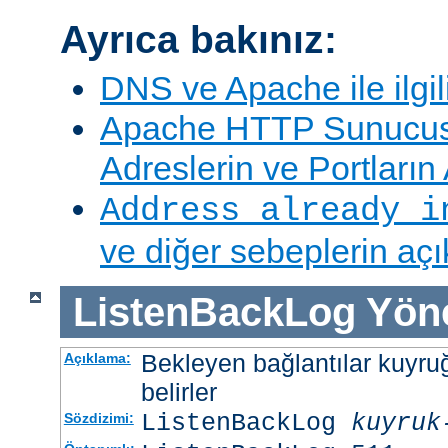
Ayrıca bakınız:
DNS ve Apache ile ilgil
Apache HTTP Sunucus
Adreslerin ve Portları
Address already i
ve diğer sebeplerin aç
ListenBackLog
Yön
Bekleyen bağlantılar kuyr
Açıklama:
belirler
ListenBackLog
kuyruk
Sözdizimi: