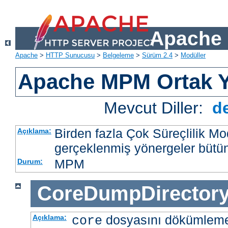
Apache 
Apache
>
HTTP Sunucusu
>
Belgeleme
>
Sürüm 2.4
>
Modüller
Apache MPM Ortak Y
Mevcut Diller:
d
Birden fazla Çok Süreçlilik M
Açıklama:
gerçeklenmiş yönergeler bütü
MPM
Durum:
CoreDumpDirector
dosyasını dökümlem
Açıklama:
core