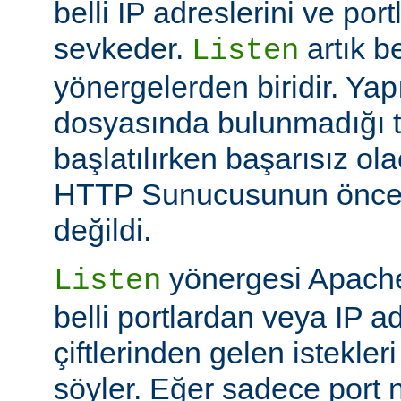
belli IP adreslerini ve por
sevkeder.
artık be
Listen
yönergelerden biridir. Ya
dosyasında bulunmadığı 
başlatılırken başarısız ol
HTTP Sunucusunun öncek
değildi.
yönergesi Apache
Listen
belli portlardan veya IP ad
çiftlerinden gelen istekler
söyler. Eğer sadece port