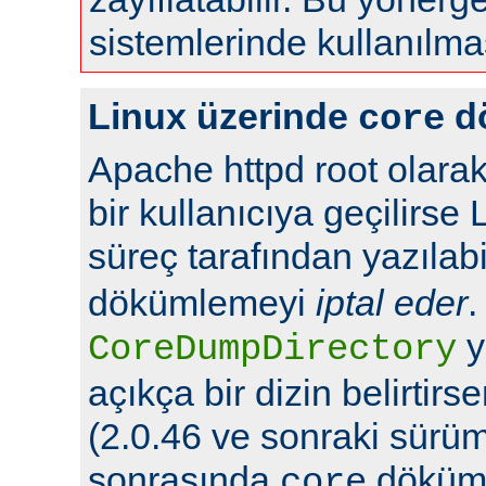
sistemlerinde kullanılma
Linux üzerinde
d
core
Apache httpd root olarak
bir kullanıcıya geçilirse 
süreç tarafından yazılabi
dökümlemeyi
iptal eder
.
y
CoreDumpDirectory
açıkça bir dizin belirtir
(2.0.46 ve sonraki sürüml
sonrasında
döküml
core