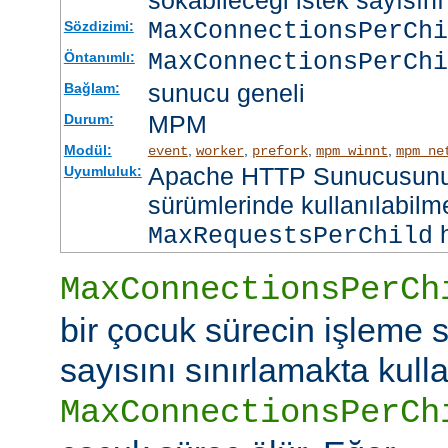
sokabileceği istek sayısını 
MaxConnectionsPerCh
Sözdizimi:
MaxConnectionsPerChi
Öntanımlı:
sunucu geneli
Bağlam:
MPM
Durum:
Modül:
,
,
,
,
event
worker
prefork
mpm_winnt
mpm_ne
Apache HTTP Sunucusunun
Uyumluluk:
sürümlerinde kullanılabilme
h
MaxRequestsPerChild
MaxConnectionsPerCh
bir çocuk sürecin işleme s
sayısını sınırlamakta kullan
MaxConnectionsPerCh