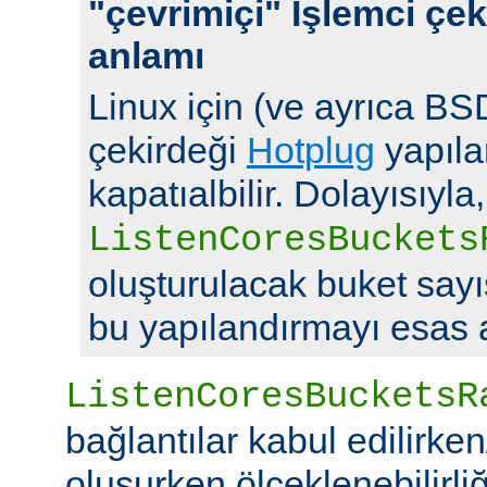
"çevrimiçi" İşlemci çek
anlamı
Linux için (ve ayrıca BSD
çekirdeği
Hotplug
yapılan
kapatıalbilir. Dolayısıyla,
ListenCoresBuckets
oluşturulacak buket say
bu yapılandırmayı esas a
ListenCoresBucketsR
bağlantılar kabul edilirke
oluşurken ölçeklenebilirliği