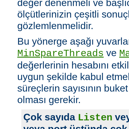
değer denenmeli ve başlı
ölçütlerinizin çeşitli sonuçl
gözlemlenmelidir.
Bu yönerge aşağı yuvarl
ve
MinSpareThreads
M
değerlerinin hesabını etkil
uygun şekilde kabul etme
süreçlerin sayısının buket 
olması gerekir.
Çok sayıda
vey
Listen
veya port üstünda çok