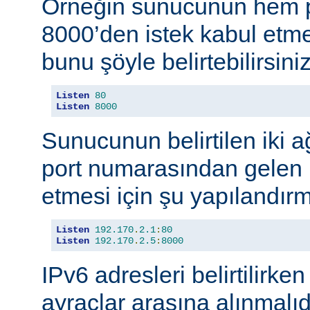
Örneğin sunucunun hem p
8000’den istek kabul etmes
bunu şöyle belirtebilirsiniz
Listen
80
Listen
8000
Sunucunun belirtilen iki 
port numarasından gelen b
etmesi için şu yapılandırma
Listen
192.170
.
2.1
:
80
Listen
192.170
.
2.5
:
8000
IPv6 adresleri belirtilirken
ayraçlar arasına alınmalıd