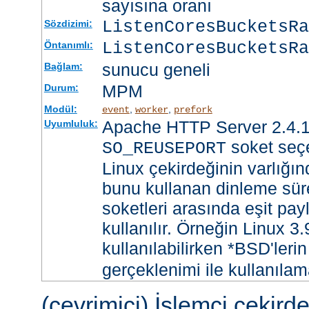
sayısına oranı
ListenCoresBucketsR
Sözdizimi:
ListenCoresBucketsRa
Öntanımlı:
sunucu geneli
Bağlam:
MPM
Durum:
Modül:
,
,
event
worker
prefork
Apache HTTP Server 2.4.1
Uyumluluk:
soket seçe
SO_REUSEPORT
Linux çekirdeğinin varlığın
bunu kullanan dinleme süre
soketleri arasında eşit payl
kullanılır. Örneğin Linux 3
kullanılabilirken *BSD'leri
gerçeklenimi ile kullanılam
(çevrimiçi) İşlemci çekird