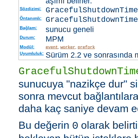
aşımı belirler.
GracefulShutdownTim
Sözdizimi:
GracefulShutdownTime
Öntanımlı:
sunucu geneli
Bağlam:
MPM
Durum:
Modül:
,
,
event
worker
prefork
Sürüm 2.2 ve sonrasında 
Uyumluluk:
GracefulShutdownTim
sunucuya "nazikçe dur" si
sonra mevcut bağlantılar
daha kaç saniye devam ede
Bu değerin
olarak belir
0