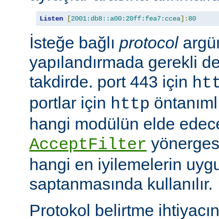
Listen
[
2001:db8::a00:20ff:fea7:ccea
]:
80
İsteğe bağlı
protocol
argü
yapılandırmada gerekli deği
takdirde. port 443 için
ht
portlar için
öntanımlıd
http
hangi modülün elde edec
yönergesi
AcceptFilter
hangi en iyilemelerin uyg
saptanmasında kullanılır.
Protokol belirtme ihtiyacı