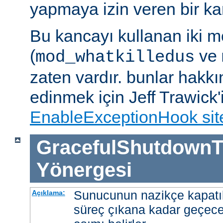
yapmaya izin veren bir kan
Bu kancayı kullanan iki m
(
ve
mod_whatkilledus
zaten vardır. bunlar hakkı
edinmek için Jeff Trawick'
EnableExceptionHook sit
GracefulShutdownT
Yönergesi
Sunucunun nazikçe kapatı
Açıklama:
süreç çıkana kadar geçece