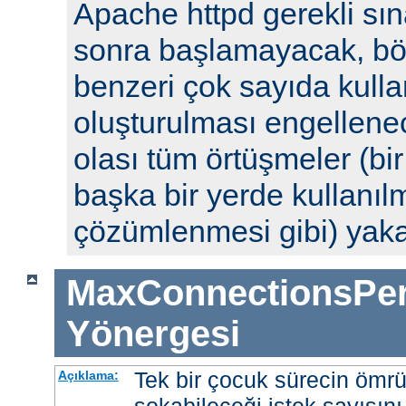
Apache httpd gerekli sın
sonra başlamayacak, böyl
benzeri çok sayıda kulla
oluşturulması engellenec
olası tüm örtüşmeler (bi
başka bir yerde kullanılm
çözümlenmesi gibi) yak
MaxConnectionsPer
Yönergesi
Tek bir çocuk sürecin ömr
Açıklama: