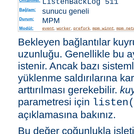
ListenBackLog 511
Öntanımlı:
sunucu geneli
Bağlam:
MPM
Durum:
Modül:
,
,
,
,
event
worker
prefork
mpm_winnt
mpm_net
Bekleyen bağlantılar kuy
uzunluğu. Genellikle bu a
istenir. Ancak bazı sist
yüklenme saldırılarına ka
arttırılması gerekebilir.
ku
parametresi için
listen
açıklamasına bakınız.
Bu değer çoğunlukla işlet