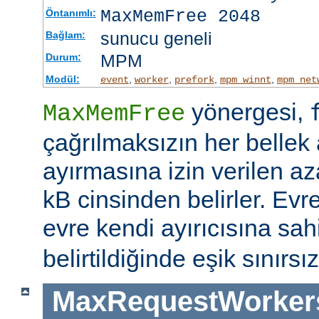
MaxMemFree 2048
Öntanımlı:
sunucu geneli
Bağlam:
MPM
Durum:
Modül:
,
,
,
,
event
worker
prefork
mpm_winnt
mpm_net
yönergesi,
MaxMemFree
çağrılmaksızın her bellek 
ayırmasına izin verilen az
kB cinsinden belirler. Evr
evre kendi ayırıcısına sahi
belirtildiğinde eşik sınırsız
MaxRequestWorker