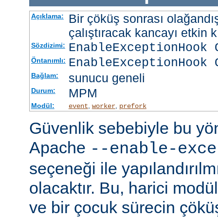
Bir çöküş sonrası olağandışı
Açıklama:
çalıştıracak kancayı etkin kı
EnableExceptionHook 
Sözdizimi:
EnableExceptionHook 
Öntanımlı:
sunucu geneli
Bağlam:
MPM
Durum:
Modül:
,
,
event
worker
prefork
Güvenlik sebebiyle bu y
Apache
--enable-exce
seçeneği ile yapılandırılmı
olacaktır. Bu, harici modü
ve bir çocuk sürecin çöküş