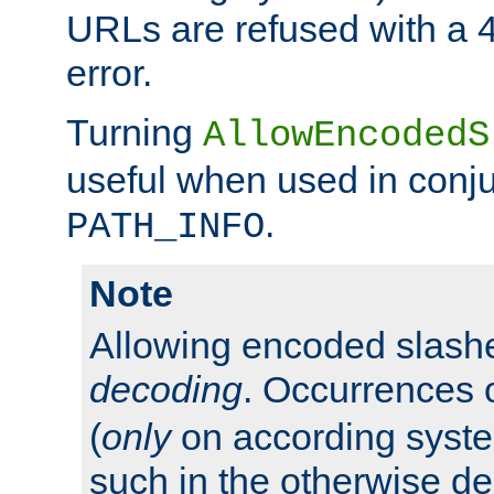
URLs are refused with a 
error.
Turning
AllowEncodedS
useful when used in conju
.
PATH_INFO
Note
Allowing encoded slas
decoding
. Occurrences 
(
only
on according system
such in the otherwise d