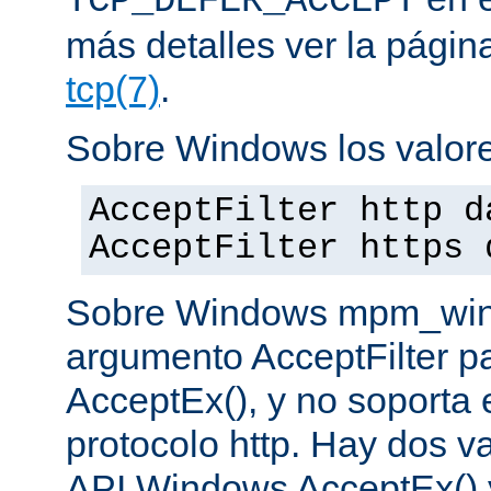
TCP_DEFER_ACCEPT
más detalles ver la pági
tcp(7)
.
Sobre Windows los valore
AcceptFilter http d
AcceptFilter https 
Sobre Windows mpm_winnt
argumento AcceptFilter p
AcceptEx(), y no soporta e
protocolo http. Hay dos va
API Windows AcceptEx() 