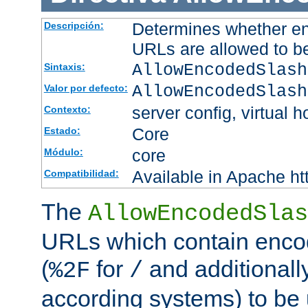
Determines whether en
Descripción:
URLs are allowed to b
AllowEncodedSlash
Sintaxis:
AllowEncodedSlash
Valor por defecto:
server config, virtual h
Contexto:
Core
Estado:
core
Módulo:
Available in Apache ht
Compatibilidad:
The
AllowEncodedSlas
URLs which contain enco
(
for
and additionall
%2F
/
according systems) to be