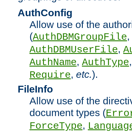
AuthConfig
Allow use of the author
(
,
AuthDBMGroupFile
,
AuthDBMUserFile
A
,
AuthName
AuthType
,
etc.
).
Require
FileInfo
Allow use of the directi
document types (
Erro
,
ForceType
Languag