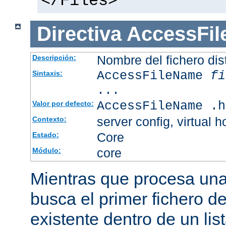
</Files>
Directiva
AccessFi
Nombre del fichero dis
Descripción:
AccessFileName
fi
Sintaxis:
...
AccessFileName .h
Valor por defecto:
server config, virtual h
Contexto:
Core
Estado:
core
Módulo:
Mientras que procesa una 
busca el primer fichero d
existente dentro de un li