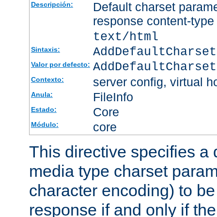
Default charset param
Descripción:
response content-type
text/html
AddDefaultCharset
Sintaxis:
AddDefaultCharset
Valor por defecto:
server config, virtual h
Contexto:
FileInfo
Anula:
Core
Estado:
core
Módulo:
This directive specifies a 
media type charset param
character encoding) to be
response if and only if th