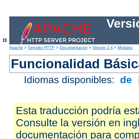
Versi
Apache
>
Servidor HTTP
>
Documentación
>
Versión 2.4
>
Módulos
Funcionalidad Bási
Idiomas disponibles:
de
Esta traducción podría est
Consulte la versión en ing
documentación para compr