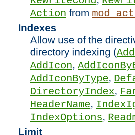
RewriteCond
Rewri
from
Action
mod_act
Indexes
Allow use of the directi
directory indexing (
Add
,
AddIcon
AddIconBy
,
AddIconByType
Def
,
DirectoryIndex
Fa
,
HeaderName
IndexI
,
IndexOptions
Read
Limit