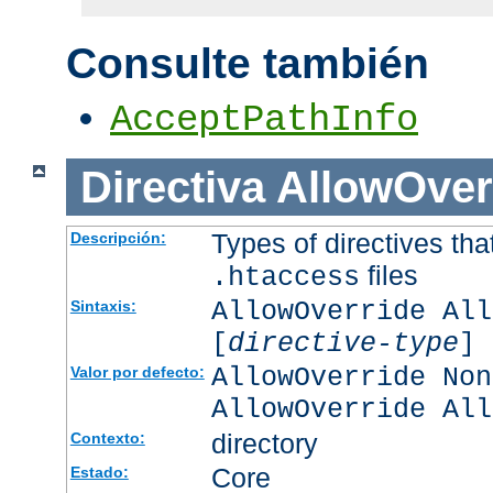
Consulte también
AcceptPathInfo
Directiva
AllowOver
Types of directives tha
Descripción:
files
.htaccess
AllowOverride All
Sintaxis:
[
directive-type
] 
AllowOverride Non
Valor por defecto:
AllowOverride All
directory
Contexto:
Core
Estado: