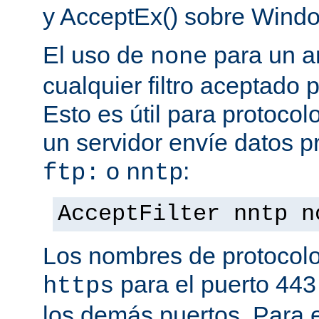
y AcceptEx() sobre Wind
El uso de
para un a
none
cualquier filtro aceptado 
Esto es útil para protoco
un servidor envíe datos p
o
:
ftp:
nntp
AcceptFilter nntp n
Los nombres de protocolo
para el puerto 443
https
los demás puertos. Para e