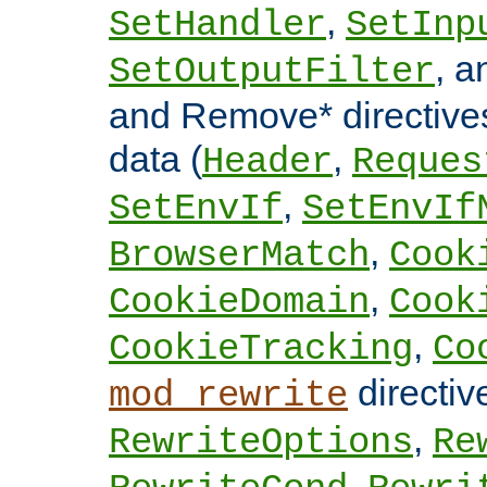
,
SetHandler
SetInp
, 
SetOutputFilter
and Remove* directive
data (
,
Header
Reques
,
SetEnvIf
SetEnvIf
,
BrowserMatch
Cook
,
CookieDomain
Cook
,
CookieTracking
Co
directi
mod_rewrite
,
RewriteOptions
Re
,