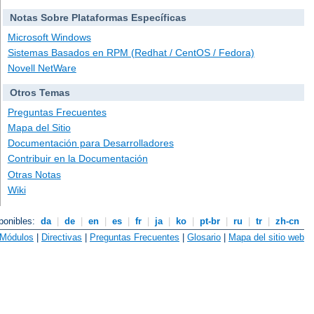
Notas Sobre Plataformas Específicas
Microsoft Windows
Sistemas Basados en RPM (Redhat / CentOS / Fedora)
Novell NetWare
Otros Temas
Preguntas Frecuentes
Mapa del Sitio
Documentación para Desarrolladores
Contribuir en la Documentación
Otras Notas
Wiki
ponibles:
da
|
de
|
en
|
es
|
fr
|
ja
|
ko
|
pt-br
|
ru
|
tr
|
zh-cn
Módulos
|
Directivas
|
Preguntas Frecuentes
|
Glosario
|
Mapa del sitio web