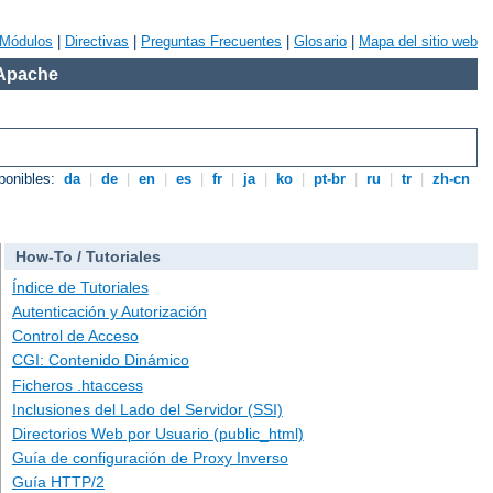
Módulos
|
Directivas
|
Preguntas Frecuentes
|
Glosario
|
Mapa del sitio web
 Apache
ponibles:
da
|
de
|
en
|
es
|
fr
|
ja
|
ko
|
pt-br
|
ru
|
tr
|
zh-cn
How-To / Tutoriales
Índice de Tutoriales
Autenticación y Autorización
Control de Acceso
CGI: Contenido Dinámico
Ficheros .htaccess
Inclusiones del Lado del Servidor (SSI)
Directorios Web por Usuario (public_html)
Guía de configuración de Proxy Inverso
Guía HTTP/2