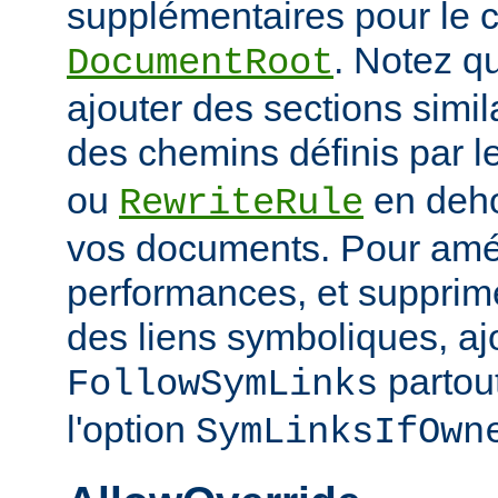
supplémentaires pour le c
. Notez q
DocumentRoot
ajouter des sections simil
des chemins définis par l
ou
en deho
RewriteRule
vos documents. Pour amél
performances, et supprime
des liens symboliques, ajo
partout
FollowSymLinks
l'option
SymLinksIfOwn