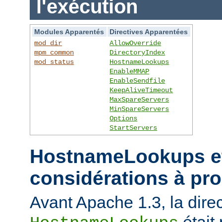
l'exécution
Modules Apparentés
Directives Apparentées
mod_dir
AllowOverride
mpm_common
DirectoryIndex
mod_status
HostnameLookups
EnableMMAP
EnableSendfile
KeepAliveTimeout
MaxSpareServers
MinSpareServers
Options
StartServers
HostnameLookups et
considérations à pr
Avant Apache 1.3, la direc