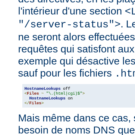
l'intérieur d'une section
<
. 
"/server-status">
ne seront alors effectuée
requêtes qui satisfont aux 
exemple qui désactive l
sauf pour les fichiers
.ht
HostnameLookups
<
Files
~
"\.(html|cgi)$"
>
HostnameLookups
</
Files
>
Mais même dans ce cas, s
besoin de noms DNS que 