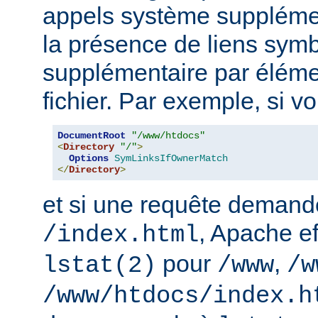
appels système supplémen
la présence de liens sym
supplémentaire par élém
fichier. Par exemple, si v
DocumentRoot
"/www/htdocs"
<
Directory
"/"
>
Options
SymLinksIfOwnerMatch
</
Directory
>
et si une requête demand
, Apache ef
/index.html
pour
,
lstat(2)
/www
/w
/www/htdocs/index.h