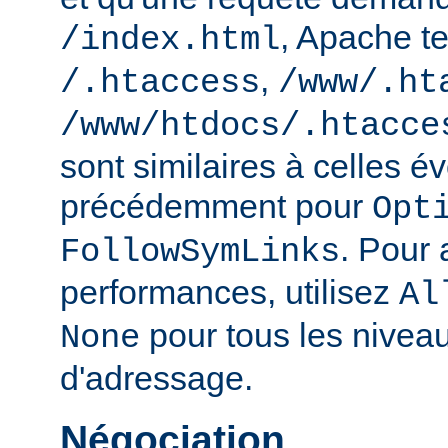
, Apache te
/index.html
,
/.htaccess
/www/.ht
/www/htdocs/.htacce
sont similaires à celles 
précédemment pour
Opt
. Pour 
FollowSymLinks
performances, utilisez
Al
pour tous les nivea
None
d'adressage.
Négociation