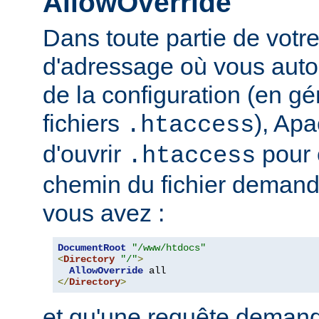
AllowOverride
Dans toute partie de votr
d'adressage où vous auto
de la configuration (en gé
fichiers
), Apa
.htaccess
d'ouvrir
pour 
.htaccess
chemin du fichier demand
vous avez :
DocumentRoot
"/www/htdocs"
<
Directory
"/"
>
AllowOverride
</
Directory
>
et qu'une requête demand