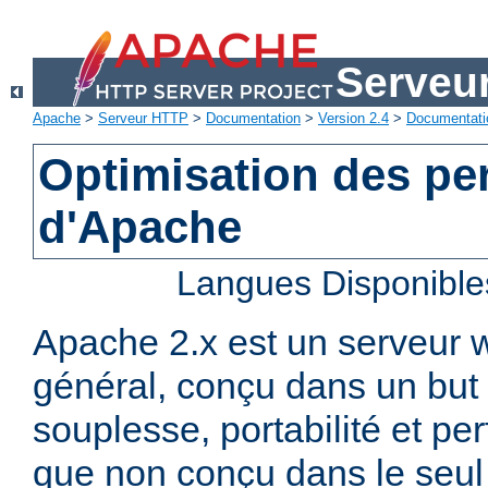
Serveu
Apache
>
Serveur HTTP
>
Documentation
>
Version 2.4
>
Documentati
Optimisation des p
d'Apache
Langues Disponible
Apache 2.x est un serveur
général, conçu dans un but 
souplesse, portabilité et p
que non conçu dans le seul 