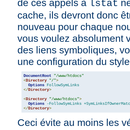
de ces appels à
ne
lstat
cache, ils devront donc ê
nouveau pour chaque nouv
vous voulez absolument vér
des liens symboliques, vo
une configuration du style
DocumentRoot
"/www/htdocs"
<
Directory
"/"
>
Options
FollowSymLinks
</
Directory
>
<
Directory
"/www/htdocs"
>
Options
-FollowSymLinks
+SymLinksIfOwnerMat
</
Directory
>
Ceci évite au moins les vé