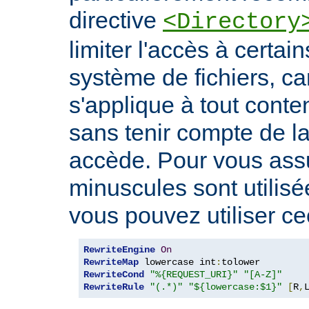
directive
<Directory
limiter l'accès à certa
système de fichiers, car
s'applique à tout conte
sans tenir compte de l
accède. Pour vous ass
minuscules sont utilis
vous pouvez utiliser cec
RewriteEngine
On
RewriteMap
 lowercase int
:
RewriteCond
"%{REQUEST_URI}"
"[A-Z]"
RewriteRule
"(.*)"
"${lowercase:$1}"
[
R
,