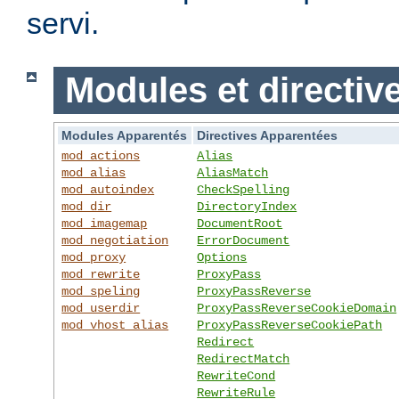
servi.
Modules et directiv
Modules Apparentés
Directives Apparentées
mod_actions
Alias
mod_alias
AliasMatch
mod_autoindex
CheckSpelling
mod_dir
DirectoryIndex
mod_imagemap
DocumentRoot
mod_negotiation
ErrorDocument
mod_proxy
Options
mod_rewrite
ProxyPass
mod_speling
ProxyPassReverse
mod_userdir
ProxyPassReverseCookieDomain
mod_vhost_alias
ProxyPassReverseCookiePath
Redirect
RedirectMatch
RewriteCond
RewriteRule