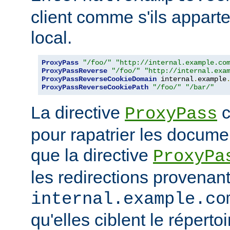
client comme s'ils appart
local.
ProxyPass
"/foo/"
"http://internal.example.co
ProxyPassReverse
"/foo/"
"http://internal.exa
ProxyPassReverseCookieDomain
 internal
.
example
ProxyPassReverseCookiePath
"/foo/"
"/bar/"
La directive
c
ProxyPass
pour rapatrier les docume
que la directive
ProxyPa
les redirections provenan
internal.example.co
qu'elles ciblent le réperto