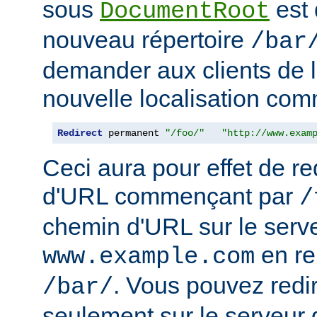
sous
est 
DocumentRoot
nouveau répertoire
/bar
demander aux clients de l
nouvelle localisation comm
Redirect
 permanent 
"/foo/"
"http://www.exam
Ceci aura pour effet de re
d'URL commençant par
/
chemin d'URL sur le serv
en r
www.example.com
. Vous pouvez redir
/bar/
seulement sur le serveur 