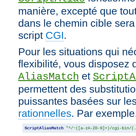
manière, excepté que tout
dans le chemin cible sera
script
CGI
.
Pour les situations qui né
flexibilité, vous disposez 
et
AliasMatch
ScriptA
permettent des substituti
puissantes basées sur le
rationnelles
. Par exemple
ScriptAliasMatch
"^/~([a-zA-Z0-9]+)/cgi-bin/(