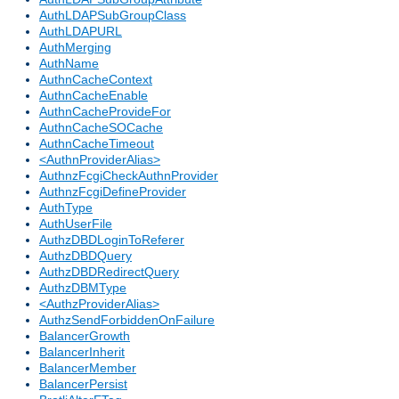
AuthLDAPSubGroupClass
AuthLDAPURL
AuthMerging
AuthName
AuthnCacheContext
AuthnCacheEnable
AuthnCacheProvideFor
AuthnCacheSOCache
AuthnCacheTimeout
<AuthnProviderAlias>
AuthnzFcgiCheckAuthnProvider
AuthnzFcgiDefineProvider
AuthType
AuthUserFile
AuthzDBDLoginToReferer
AuthzDBDQuery
AuthzDBDRedirectQuery
AuthzDBMType
<AuthzProviderAlias>
AuthzSendForbiddenOnFailure
BalancerGrowth
BalancerInherit
BalancerMember
BalancerPersist