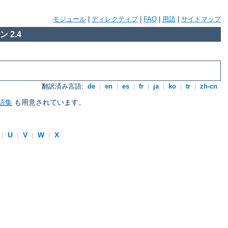
モジュール
|
ディレクティブ
|
FAQ
|
用語
|
サイトマップ
 2.4
翻訳済み言語:
de
|
en
|
es
|
fr
|
ja
|
ko
|
tr
|
zh-cn
語集
も用意されています。
|
U
|
V
|
W
|
X