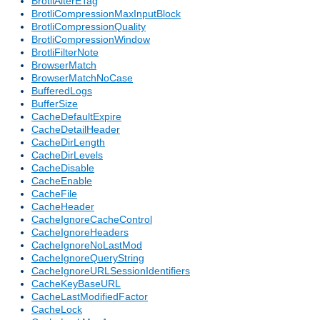
BrotliAlterETag
BrotliCompressionMaxInputBlock
BrotliCompressionQuality
BrotliCompressionWindow
BrotliFilterNote
BrowserMatch
BrowserMatchNoCase
BufferedLogs
BufferSize
CacheDefaultExpire
CacheDetailHeader
CacheDirLength
CacheDirLevels
CacheDisable
CacheEnable
CacheFile
CacheHeader
CacheIgnoreCacheControl
CacheIgnoreHeaders
CacheIgnoreNoLastMod
CacheIgnoreQueryString
CacheIgnoreURLSessionIdentifiers
CacheKeyBaseURL
CacheLastModifiedFactor
CacheLock