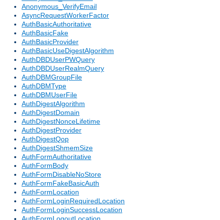
Anonymous_VerifyEmail
AsyncRequestWorkerFactor
AuthBasicAuthoritative
AuthBasicFake
AuthBasicProvider
AuthBasicUseDigestAlgorithm
AuthDBDUserPWQuery
AuthDBDUserRealmQuery
AuthDBMGroupFile
AuthDBMType
AuthDBMUserFile
AuthDigestAlgorithm
AuthDigestDomain
AuthDigestNonceLifetime
AuthDigestProvider
AuthDigestQop
AuthDigestShmemSize
AuthFormAuthoritative
AuthFormBody
AuthFormDisableNoStore
AuthFormFakeBasicAuth
AuthFormLocation
AuthFormLoginRequiredLocation
AuthFormLoginSuccessLocation
AuthFormLogoutLocation