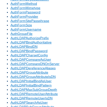
AuthFormMethod
AuthFormMimetype
AuthFormPassword
AuthFormProvider
AuthFormSitePassphrase
AuthFormSize
AuthFormUsername
AuthGroupFile
AuthLDAPAuthorizePrefix
AuthLDAPBindAuthoritative
AuthLDAPBindDN
AuthLDAPBindPassword
AuthLDAPCharsetConfig
AuthLDAPCompareAsUser
AuthLDAPCompareDNOnServer
AuthLDAPDereferenceAliases
AuthLDAPGroupAttribute
AuthLDAPGroupAttributeIsDN
AuthLDAPInitialBindAsUser
AuthLDAPInitialBindPattern
AuthLDAPMaxSubGroupDepth
AuthLDAPRemoteUserAttribute
AuthLDAPRemoteUserIsDN
AuthLDAPSearchAsUser
AuthLDAPSubGroupAttribute