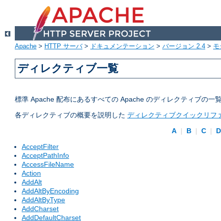
Apache
>
HTTP サーバ
>
ドキュメンテーション
>
バージョン 2.4
>
モ
ディレクティブ一覧
標準 Apache 配布にあるすべての Apache のディレクティ
各ディレクティブの概要を説明した
ディレクティブクイックリフ
A
|
B
|
C
|
AcceptFilter
AcceptPathInfo
AccessFileName
Action
AddAlt
AddAltByEncoding
AddAltByType
AddCharset
AddDefaultCharset