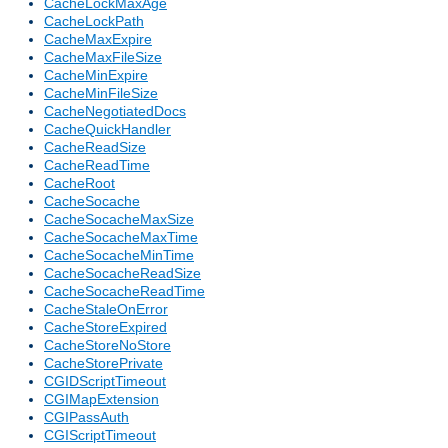
CacheLockMaxAge
CacheLockPath
CacheMaxExpire
CacheMaxFileSize
CacheMinExpire
CacheMinFileSize
CacheNegotiatedDocs
CacheQuickHandler
CacheReadSize
CacheReadTime
CacheRoot
CacheSocache
CacheSocacheMaxSize
CacheSocacheMaxTime
CacheSocacheMinTime
CacheSocacheReadSize
CacheSocacheReadTime
CacheStaleOnError
CacheStoreExpired
CacheStoreNoStore
CacheStorePrivate
CGIDScriptTimeout
CGIMapExtension
CGIPassAuth
CGIScriptTimeout