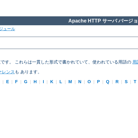
Apache HTTP サーバ バージョン
ジュール
ブの一覧です。 これらは一貫した形式で書かれていて、使われている用語の
用
ァレンス
も あります。
D
|
E
|
F
|
G
|
H
|
I
|
K
|
L
|
M
|
N
|
O
|
P
|
Q
|
R
|
S
|
T