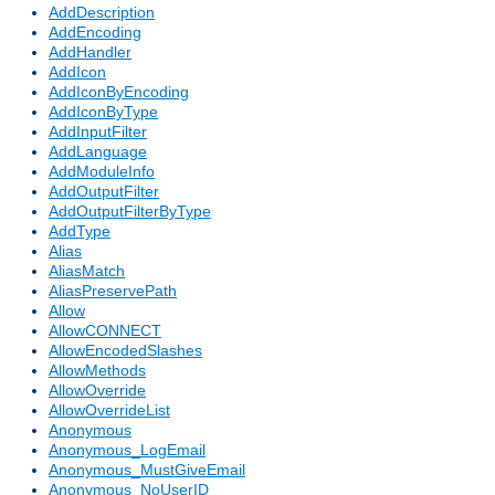
AddDescription
AddEncoding
AddHandler
AddIcon
AddIconByEncoding
AddIconByType
AddInputFilter
AddLanguage
AddModuleInfo
AddOutputFilter
AddOutputFilterByType
AddType
Alias
AliasMatch
AliasPreservePath
Allow
AllowCONNECT
AllowEncodedSlashes
AllowMethods
AllowOverride
AllowOverrideList
Anonymous
Anonymous_LogEmail
Anonymous_MustGiveEmail
Anonymous_NoUserID