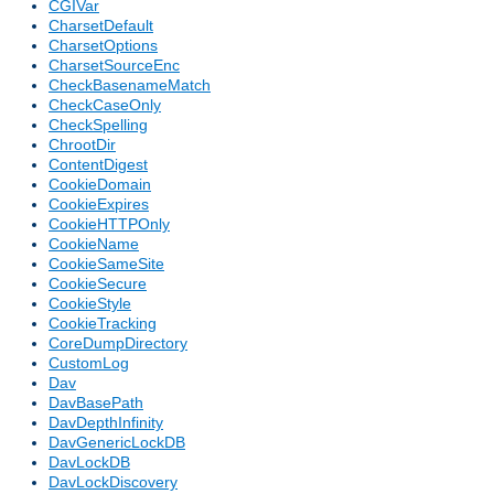
CGIVar
CharsetDefault
CharsetOptions
CharsetSourceEnc
CheckBasenameMatch
CheckCaseOnly
CheckSpelling
ChrootDir
ContentDigest
CookieDomain
CookieExpires
CookieHTTPOnly
CookieName
CookieSameSite
CookieSecure
CookieStyle
CookieTracking
CoreDumpDirectory
CustomLog
Dav
DavBasePath
DavDepthInfinity
DavGenericLockDB
DavLockDB
DavLockDiscovery