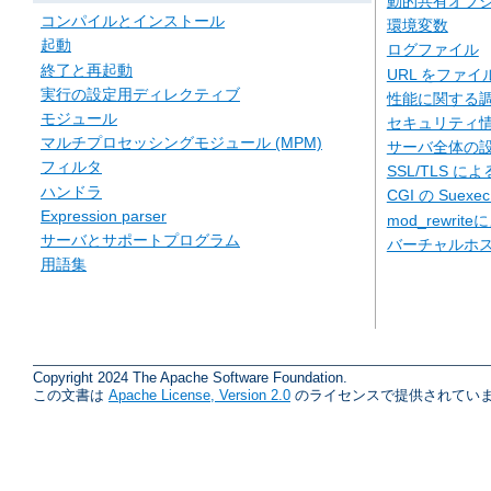
動的共有オブジェ
コンパイルとインストール
環境変数
起動
ログファイル
終了と再起動
URL をファ
実行の設定用ディレクティブ
性能に関する
モジュール
セキュリティ
マルチプロセッシングモジュール (MPM)
サーバ全体の
フィルタ
SSL/TLS に
ハンドラ
CGI の Suexe
Expression parser
mod_rewriteに
サーバとサポートプログラム
バーチャルホ
用語集
Copyright 2024 The Apache Software Foundation.
この文書は
Apache License, Version 2.0
のライセンスで提供されていま