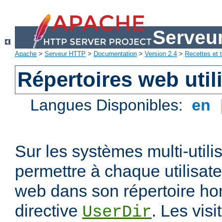
Serveu
Apache
>
Serveur HTTP
>
Documentation
>
Version 2.4
>
Recettes et t
Répertoires web util
Langues Disponibles:
en
Sur les systèmes multi-utili
permettre à chaque utilisate
web dans son répertoire hom
directive
. Les vis
UserDir