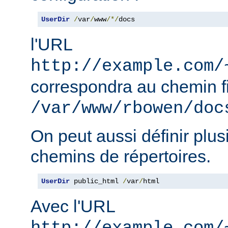
UserDir
/
var
/
www
/*/
docs
l'URL
http://example.com/
correspondra au chemin f
/var/www/rbowen/doc
On peut aussi définir plus
chemins de répertoires.
UserDir
 public_html 
/
var
/
html
Avec l'URL