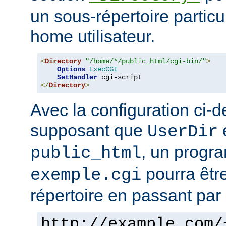
un sous-répertoire particul
home utilisateur.
<
Directory
"/home/*/public_html/cgi-bin/"
>
Options
ExecCGI
SetHandler
</
Directory
>
Avec la configuration ci-d
supposant que
e
UserDir
, un prog
public_html
pourra êtr
exemple.cgi
répertoire en passant par 
http://example.com/