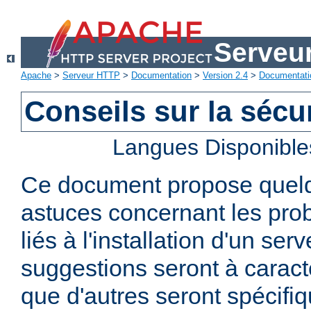
Serveu
Apache
>
Serveur HTTP
>
Documentation
>
Version 2.4
>
Documentati
Conseils sur la sécur
Langues Disponible
Ce document propose quelq
astuces concernant les pro
liés à l'installation d'un se
suggestions seront à caract
que d'autres seront spécifi