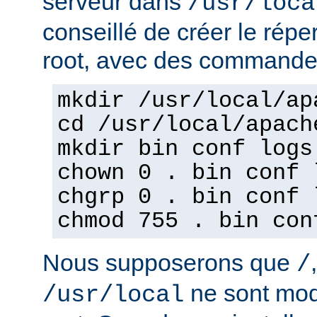
serveur dans
/usr/loca
conseillé de créer le répe
root, avec des commandes
mkdir /usr/local/ap
cd /usr/local/apach
mkdir bin conf logs
chown 0 . bin conf 
chgrp 0 . bin conf 
chmod 755 . bin con
Nous supposerons que
/
ne sont mod
/usr/local