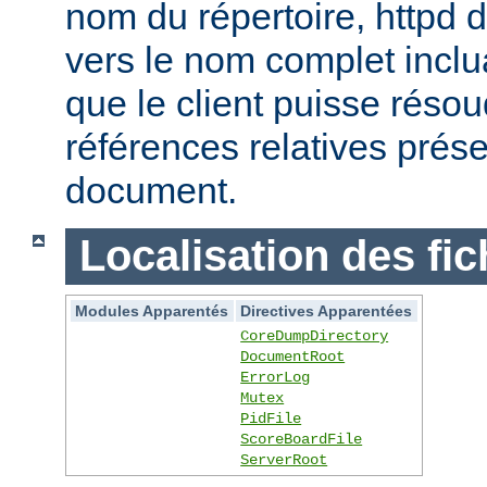
nom du répertoire, httpd do
vers le nom complet inclua
que le client puisse réso
références relatives prés
document.
Localisation des fic
Modules Apparentés
Directives Apparentées
CoreDumpDirectory
DocumentRoot
ErrorLog
Mutex
PidFile
ScoreBoardFile
ServerRoot