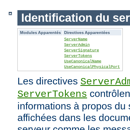
Identification du se
Modules Apparentés
Directives Apparentées
ServerName
ServerAdmin
ServerSignature
ServerTokens
UseCanonicalName
UseCanonicalPhysicalPort
Les directives
ServerAd
contrôlen
ServerTokens
informations à propos du 
affichées dans les docum
serveur comme les messag