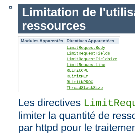
Limitation de l'utili
ressources
Modules Apparentés
Directives Apparentées
LimitRequestBody
LimitRequestFields
LimitRequestFieldsize
LimitRequestLine
RLimitCPU
RLimitMEM
RLimitNPROC
ThreadStackSize
Les directives
LimitReq
limiter la quantité de r
par httpd pour le traitem