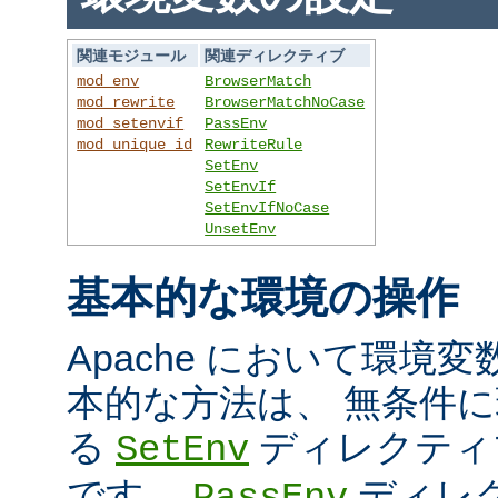
関連モジュール
関連ディレクティブ
mod_env
BrowserMatch
mod_rewrite
BrowserMatchNoCase
mod_setenvif
PassEnv
mod_unique_id
RewriteRule
SetEnv
SetEnvIf
SetEnvIfNoCase
UnsetEnv
基本的な環境の操作
Apache において環境
本的な方法は、 無条件
る
ディレクティ
SetEnv
です。
ディレ
PassEnv