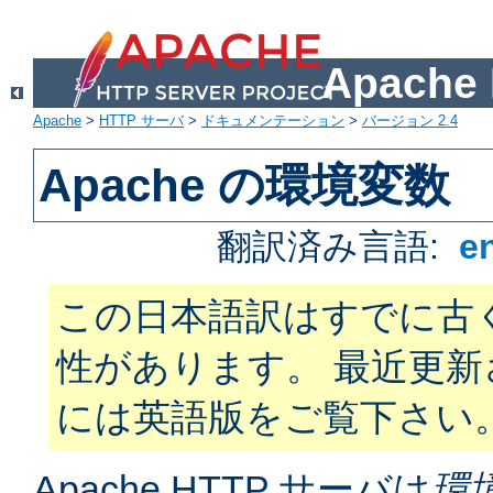
Apach
Apache
>
HTTP サーバ
>
ドキュメンテーション
>
バージョン 2.4
Apache の環境変数
翻訳済み言語:
e
この日本語訳はすでに古
性があります。 最近更
には英語版をご覧下さい
Apache HTTP サーバは
環