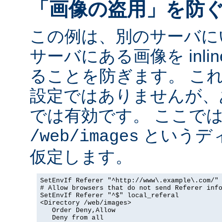
「画像の盗用」を防
この例は、別のサーバに
サーバにある画像を inli
ることを防ぎます。 こ
設定ではありませんが、
では有効です。 ここで
というデ
/web/images
仮定します。
SetEnvIf Referer "^http://www\.example\.com/" 
# Allow browsers that do not send Referer info
SetEnvIf Referer "^$" local_referal

<Directory /web/images>

   Order Deny,Allow

   Deny from all
