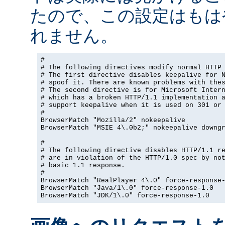
たので、この設定はもは
れません。
#

# The following directives modify normal HTTP 
# The first directive disables keepalive for N
# spoof it. There are known problems with thes
# The second directive is for Microsoft Intern
# which has a broken HTTP/1.1 implementation a
# support keepalive when it is used on 301 or 
#

BrowserMatch "Mozilla/2" nokeepalive

BrowserMatch "MSIE 4\.0b2;" nokeepalive downgr
#

# The following directive disables HTTP/1.1 re
# are in violation of the HTTP/1.0 spec by not
# basic 1.1 response.

#

BrowserMatch "RealPlayer 4\.0" force-response-
BrowserMatch "Java/1\.0" force-response-1.0

BrowserMatch "JDK/1\.0" force-response-1.0