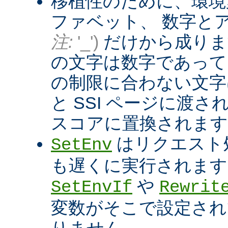
移植性のために、環境
ファベット、 数字と
注:
'_')
だけから成りま
の文字は数字であって
の制限に合わない文字は
と SSI ページに渡
スコアに置換されます
はリクエスト
SetEnv
も遅くに実行されます
や
SetEnvIf
Rewrit
変数がそこで設定され
りません。