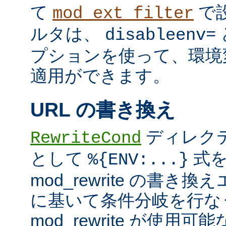
て
で
mod_ext_filter
ルタは、
disableenv=
プションを使って、環境
適用ができます。
URL の書き換え
ディレク
RewriteCond
として
式を
%{ENV:...}
mod_rewrite の書
に基いて条件分岐を行な
mod_rewrite が使用