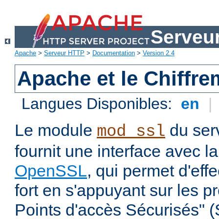
Serveu
Apache
>
Serveur HTTP
>
Documentation
>
Version 2.4
Apache et le Chiffr
Langues Disponibles:
en
|
Le module
du ser
mod_ssl
fournit une interface avec l
OpenSSL
, qui permet d'eff
fort en s'appuyant sur les 
Points d'accès Sécurisés" 